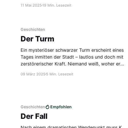
ein verrauchtes Wirtshaus und ein Hauch von
11 Mai 2025
19 Min. Lesezeit
Magie. Eine stille Geschichte über Glück und die
Suche nach dem eigenen Klang.
Geschichten
Der Turm
Ein mysteriöser schwarzer Turm erscheint eines
Tages inmitten der Stadt – lautlos und doch mit
zerstörerischer Kraft. Niemand weiß, woher er
kommt oder was er ist. Doch dann beginnt der
09 März 2025
5 Min. Lesezeit
Turm zu sprechen und verführt die Menschen
mit Versprechungen von Glück und Erlösung.
Geschichten
Empfohlen
Der Fall
Nach einem dramatischen Wendepunkt muss K.