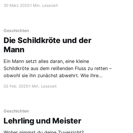
bleibt, wenn alles verschwindet.
30 März 2025
1 Min. Lesezeit
Geschichten
Die Schildkröte und der
Mann
Ein Mann setzt alles daran, eine kleine
Schildkröte aus dem reißenden Fluss zu retten –
obwohl sie ihn zunächst abwehrt. Wie ihre
Geschichte weitergeht und was sie uns über
02 Feb. 2025
1 Min. Lesezeit
Vertrauen und Beharrlichkeit lehrt, erfährst du
hier.
Geschichten
Lehrling und Meister
Woher nimmst du deine Zuversicht?