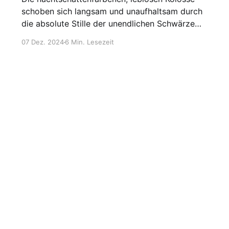
schoben sich langsam und unaufhaltsam durch
die absolute Stille der unendlichen Schwärze
des Alls. Nur das Verschwinden der Sterne
07 Dez. 2024
6 Min. Lesezeit
hinter ihnen ließ ihre Umrisse erahnen. Selbst
das helle, gelbliche Licht des nahen M-Klasse-
Sterns wurde von den lichtverschlingenden
Rümpfen der Giganten verschluckt. So
vollkommen mit