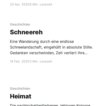
20 Apr. 2025
6 Min. Lesezeit
Geschichten
Schneereh
Eine Wanderung durch eine endlose
Schneelandschaft, eingehüllt in absolute Stille.
Gedanken verschwinden, Zeit verliert ihre
Bedeutung – bis sich etwas verändert und ein
16 Feb. 2025
3 Min. Lesezeit
unerwartetes Wunder erscheint.
Geschichten
Heimat
Die nachtschattenfarbenen, leblosen Kolosse