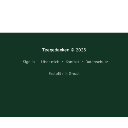
Teegedanken
© 2026
Sign in
Über mich
Kontakt
Datenschutz
Erstellt mit Ghost
© 2025 Thees Fnordberg. Alle Rechte vorbehalten. Wenn dir