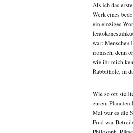
Als ich das erst
Werk eines bedeu
ein einziges Wor
lentokonesuihku
war: Menschen li
ironisch, denn o
wie ihr mich ken
Rabbithole, in da
Wie so oft stell
eurem Planeten l
Mal war es die S
Fred war Betreib
Philosoph, Rätse