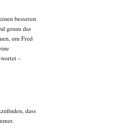
 einen besseren
und genau das
auen, um Fred
eine
twortet –
zufinden, dass
immer.