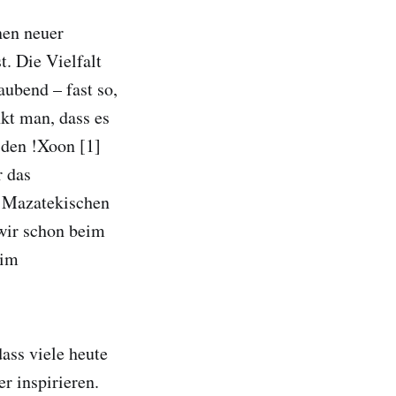
nen neuer
. Die Vielfalt
ubend – fast so,
kt man, dass es
 den !Xoon [1]
r das
m Mazatekischen
wir schon beim
 im
ass viele heute
r inspirieren.