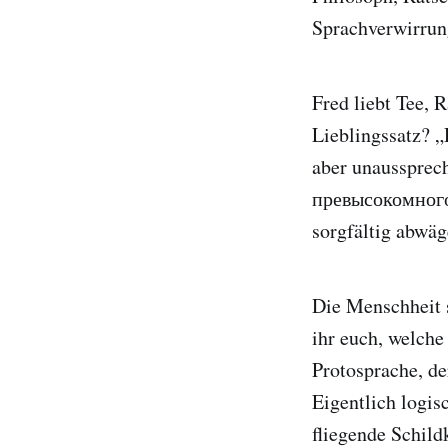
Sprachverwirrun
Fred liebt Tee, 
Lieblingssatz? „
aber unaussprech
превысокомного
sorgfältig abwäg
Die Menschheit s
ihr euch, welche
Protosprache, de
Eigentlich logis
fliegende Schild