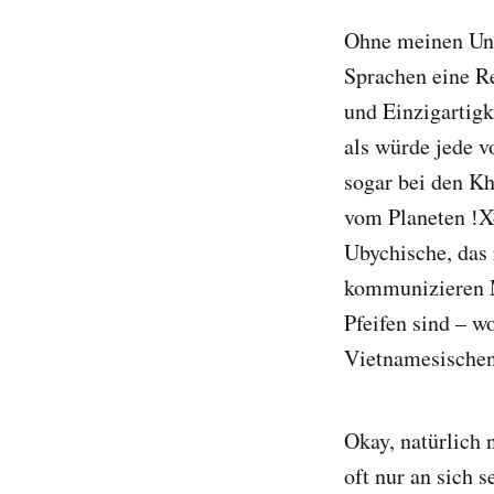
Ohne meinen Univ
Sprachen eine Re
und Einzigartigk
als würde jede v
sogar bei den Kh
vom Planeten ǃXó
Ubychische, das
kommunizieren M
Pfeifen sind – w
Vietnamesische
Okay, natürlich 
oft nur an sich 