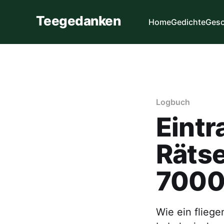
Teegedanken
Home
Gedichte
Gesc
Logbuch
Eintra
Rätse
7000
Wie ein fliege