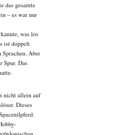
tte das gesamte
in – es war nur
kannte, was los
s ist doppelt
en Sprachen. Aber
er Spur. Das
hatte.
 nicht allein auf
löser. Dieses
Spacenilpferd.
 Hobby-
 babylonischen