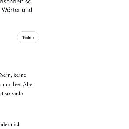
nschheit so
, Wörter und
Teilen
 Nein, keine
en um Tee. Aber
t so viele
chdem ich