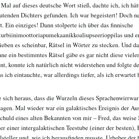
e Mal auf dieses deutsche Wort stieß, dachte ich, ich hä
tenden Dichters gefunden. Ich war begeistert! Doch ne
t. Ein einziges! Dann stolperte ich über das finnische
turbiinimoottoriapumekaanikkoaliupseerioppilas und er
eben es scheinbar, Rätsel in Wörter zu stecken. Und da
hne ein bestimmtes Rätsel gäbe es gar nicht diese viel
nt, konnte ich natürlich nicht widerstehen und folgte d
s ich eintauchte, war allerdings tiefer, als ich erwartet 
te sich heraus, dass die Wurzeln dieses Sprachenwirrwars
agen. Mal wieder war ein galaktisches Ereignis der Aus
chuld eines alten Bekannten von mir – Fred, das weise 
er einer intergalaktischen Teestube (einer der besten),
lsteller und, wie ich herausfinden musste, Urheber der