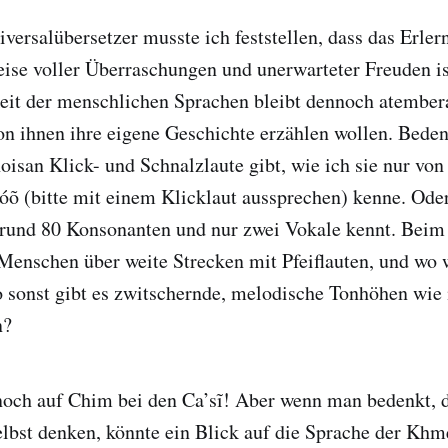
ersalübersetzer musste ich feststellen, dass das Erler
ise voller Überraschungen und unerwarteter Freuden ist
eit der menschlichen Sprachen bleibt dennoch atembera
on ihnen ihre eigene Geschichte erzählen wollen. Beden
oisan Klick- und Schnalzlaute gibt, wie ich sie nur von
õ (bitte mit einem Klicklaut aussprechen) kenne. Ode
 rund 80 Konsonanten und nur zwei Vokale kennt. Bei
enschen über weite Strecken mit Pfeiflauten, und wo 
o sonst gibt es zwitschernde, melodische Tonhöhen wie
n?
noch auf Chim bei den Ca’sĩ! Aber wenn man bedenkt, d
selbst denken, könnte ein Blick auf die Sprache der Khme