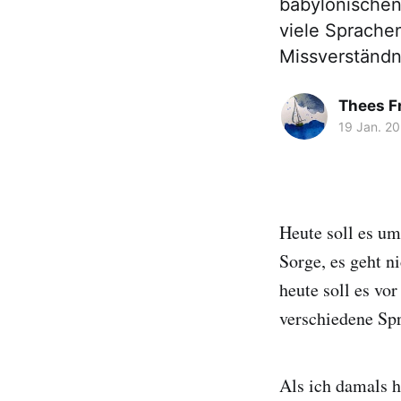
babylonischen
viele Sprache
Missverständn
Thees F
19 Jan. 2
Heute soll es um
Sorge, es geht n
heute soll es v
verschiedene Sp
Als ich damals h